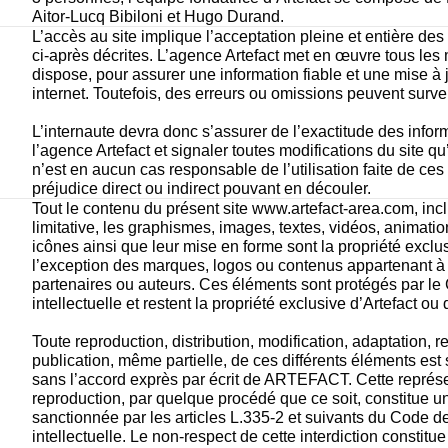
Aitor-Lucq Bibiloni et Hugo Durand.  
L’accès au site implique l’acceptation pleine et entière des c
ci-après décrites. L’agence Artefact met en œuvre tous les 
dispose, pour assurer une information fiable et une mise à jo
internet. Toutefois, des erreurs ou omissions peuvent surven
L’internaute devra donc s’assurer de l’exactitude des infor
l’agence Artefact et signaler toutes modifications du site qu’il
n’est en aucun cas responsable de l’utilisation faite de ces i
préjudice direct ou indirect pouvant en découler.
Tout le contenu du présent site www.artefact-area.com, incl
limitative, les graphismes, images, textes, vidéos, animations
icônes ainsi que leur mise en forme sont la propriété exclus
l’exception des marques, logos ou contenus appartenant à d
partenaires ou auteurs. Ces éléments sont protégés par le 
intellectuelle et restent la propriété exclusive d’Artefact ou
Toute reproduction, distribution, modification, adaptation, r
publication, même partielle, de ces différents éléments est s
sans l’accord exprès par écrit de ARTEFACT. Cette représe
reproduction, par quelque procédé que ce soit, constitue u
sanctionnée par les articles L.335-2 et suivants du Code de 
intellectuelle. Le non-respect de cette interdiction constitu