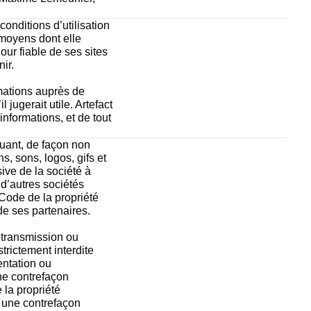
onditions d’utilisation 
moyens dont elle 
ur fiable de ses sites 
ir. 
mations auprès de 
 jugerait utile. Artefact 
nformations, et de tout 
uant, de façon non 
, sons, logos, gifs et 
ive de la société à 
’autres sociétés 
Code de la propriété 
 de ses partenaires. 
etransmission ou 
trictement interdite 
ntation ou 
ne contrefaçon 
la propriété 
e une contrefaçon 