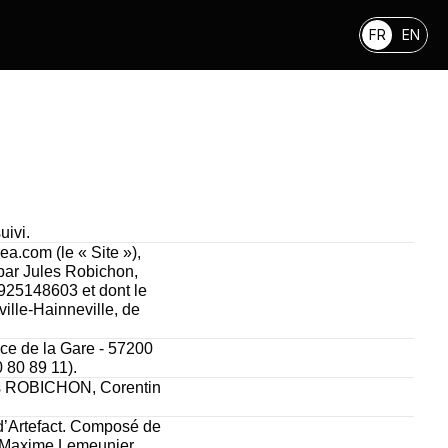
FR
EN
uivi.
a.com (le « Site »), 
par Jules Robichon, 
5148603 et dont le 
lle-Hainneville, de 
ce de la Gare - 57200 
 80 89 11).
les ROBICHON, Corentin 
d’Artefact. Composé de 
 Maxime Lemeunier, 