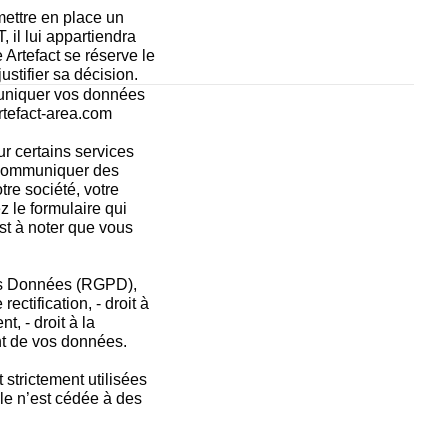
mettre en place un 
il lui appartiendra 
Artefact se réserve le 
ustifier sa décision.
uniquer vos données 
rtefact-area.com 
 certains services 
 communiquer des 
re société, votre 
 le formulaire qui 
st à noter que vous 
s Données (RGPD), 
ectification, - droit à 
t, - droit à la 
nt de vos données.  
strictement utilisées 
 n’est cédée à des 