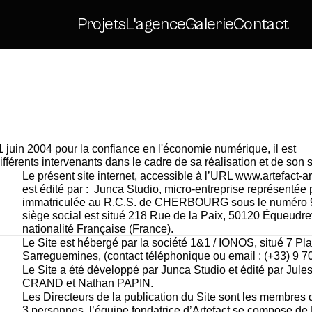
Projets
L'agence
Galerie
Contact
juin 2004 pour la confiance en l'économie numérique, il est 
différents intervenants dans le cadre de sa réalisation et de son s
Le présent site internet, accessible à l’URL www.artefact-are
est édité par :  Junca Studio, micro-entreprise représentée 
immatriculée au R.C.S. de CHERBOURG sous le numéro 92
siège social est situé 218 Rue de la Paix, 50120 Équeudrevi
nationalité Française (France).
Le Site est hébergé par la société 1&1 / IONOS, situé 7 Pla
Sarreguemines, (contact téléphonique ou email : (+33) 9 70
Le Site a été développé par Junca Studio et édité par Ju
CRAND et Nathan PAPIN. 
Les Directeurs de la publication du Site sont les membres 
3 personnes, l’équipe fondatrice d’Artefact se compose de